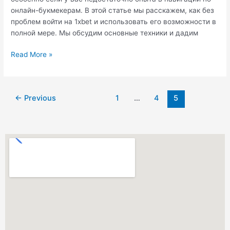
доступа
онлайн-букмекерам. В этой статье мы расскажем, как без
проблем войти на 1xbet и использовать его возможности в
полной мере. Мы обсудим основные техники и дадим
Read More »
←
Previous
1
…
4
5