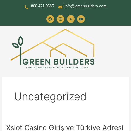
Skip
Post
800-471-0585
info@igreenbuilders.com
to
pagination
content
F
I
X
Y
a
n
-
o
c
s
t
u
e
t
w
t
b
a
i
u
o
g
t
b
o
r
t
e
k
a
e
m
r
Uncategorized
Xslot Casino Giriş ve Türkiye Adresi
Xslot