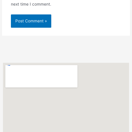
next time I comment.