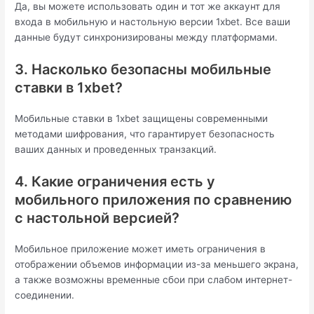
Да, вы можете использовать один и тот же аккаунт для
входа в мобильную и настольную версии 1xbet. Все ваши
данные будут синхронизированы между платформами.
3. Насколько безопасны мобильные
ставки в 1xbet?
Мобильные ставки в 1xbet защищены современными
методами шифрования, что гарантирует безопасность
ваших данных и проведенных транзакций.
4. Какие ограничения есть у
мобильного приложения по сравнению
с настольной версией?
Мобильное приложение может иметь ограничения в
отображении объемов информации из-за меньшего экрана,
а также возможны временные сбои при слабом интернет-
соединении.