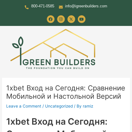
Skip
Post
800-471-0585
info@igreenbuilders.com
to
navigation
content
F
I
X
Y
a
n
-
o
c
s
t
u
e
t
w
t
b
a
i
u
o
g
t
b
o
r
t
e
k
a
e
m
r
1xbet Вход на Сегодня: Сравнение
Мобильной и Настольной Версий
Leave a Comment
/
Uncategorized
/ By
ramiz
1xbet Вход на Сегодня: