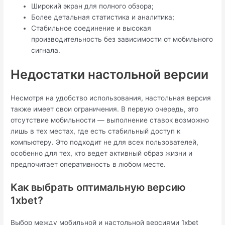
Широкий экран для полного обзора;
Более детальная статистика и аналитика;
Стабильное соединение и высокая
производительность без зависимости от мобильного
сигнала.
Недостатки настольной версии
Несмотря на удобство использования, настольная версия
также имеет свои ограничения. В первую очередь, это
отсутствие мобильности — выполнение ставок возможно
лишь в тех местах, где есть стабильный доступ к
компьютеру. Это подходит не для всех пользователей,
особенно для тех, кто ведет активный образ жизни и
предпочитает оперативность в любом месте.
Как выбрать оптимальную версию
1xbet?
Выбор между мобильной и настольной версиями 1xbet