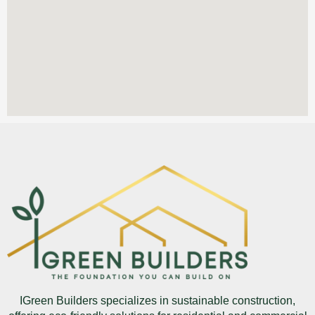
IGreen Builders specializes in sustainable construction,