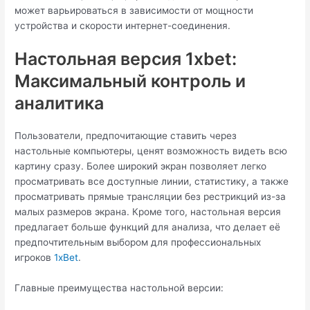
может варьироваться в зависимости от мощности
устройства и скорости интернет-соединения.
Настольная версия 1xbet:
Максимальный контроль и
аналитика
Пользователи, предпочитающие ставить через
настольные компьютеры, ценят возможность видеть всю
картину сразу. Более широкий экран позволяет легко
просматривать все доступные линии, статистику, а также
просматривать прямые трансляции без рестрикций из-за
малых размеров экрана. Кроме того, настольная версия
предлагает больше функций для анализа, что делает её
предпочтительным выбором для профессиональных
игроков
1xBet
.
Главные преимущества настольной версии: