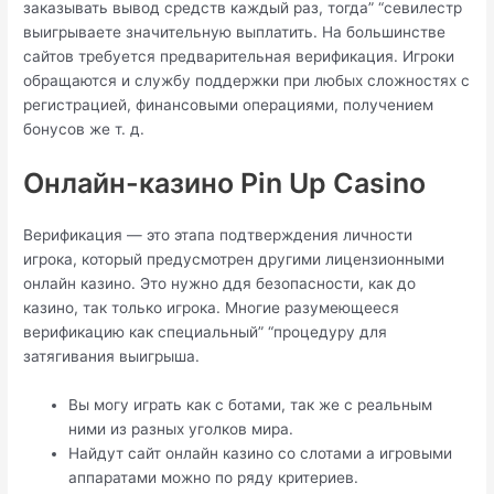
заказывать вывод средств каждый раз, тогда” “севилестр
выигрываете значительную выплатить. На большинстве
сайтов требуется предварительная верификация. Игроки
обращаются и службу поддержки при любых сложностях с
регистрацией, финансовыми операциями, получением
бонусов же т. д.
Онлайн-казино Pin Up Casino
Верификация — это этапа подтверждения личности
игрока, который предусмотрен другими лицензионными
онлайн казино. Это нужно ддя безопасности, как до
казино, так только игрока. Многие разумеющееся
верификацию как специальный” “процедуру для
затягивания выигрыша.
Вы могу играть как с ботами, так же с реальным
ними из разных уголков мира.
Найдут сайт онлайн казино со слотами а игровыми
аппаратами можно по ряду критериев.