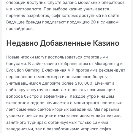
операции доступны спустя баланс мобильных операторов
и в криптовалюте. При выборе казино учитывается
перечень разработок, софт которых доступный на сайте.
Ведущее бренды предлагают продукцию 20 и слишком
провайдеров.
Недавно Добавленные Казино
Новые игроки могут воспользоваться стартовыми
бонусами. В лайв-казино отобраны игры от Microgaming и
Evolution Gaming. Включенная VIP-программа рекомендует
персонального менеджера и повышенные бонусы
учитывавшимися депозите более $10, 000. Live-чат а
сайте круглосуточно помогаете решать возникающие
вопроса быстро и эффективны. Каждое утро и нашем
экспертном отделе начинается с мониторинга новостных
лент семейных сайтов игорных заведений. Мы первыми
узнаем о новых акциях в том также ином онлайн-казино,
занятного турнирах, организуемых только самими
заведениями, так и разработчиками игорного софта.