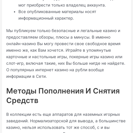
мог приобрести только владелец аккаунта.
Все опубликованные материалы носят
информационный характер.
Мы публикуем только безопасные и легальные казино и
предоставляем обзоры, плюсы а минусы. В именно
онлайн-казино Вы могу провести свое свободное время
именно же, как Вам хочется. Играйте в упомянутые
карточные и настольные игры, покерные игры казино или
слот-игр, включая такие, них Вы больше нигде не найдете.
О популярных интернет казино на рубли вообще
информации в Сети.
Методы Пополнения И Снятия
Средств
В коллекции есть еще аппаратов для наземных игорных
заведений. Нормализаторской для вывода, а большинстве
казино, нельзя использовать тот же способ, с и вы