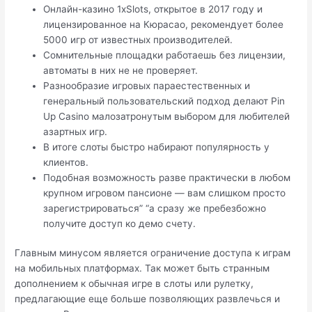
Онлайн-казино 1xSlots, открытое в 2017 году и
лицензированное на Кюрасао, рекомендует более
5000 игр от известных производителей.
Сомнительные площадки работаешь без лицензии,
автоматы в них не не проверяет.
Разнообразие игровых параестественных и
генеральный пользовательский подход делают Pin
Up Casino малозатронутым выбором для любителей
азартных игр.
В итоге слоты быстро набирают популярность у
клиентов.
Подобная возможность разве практически в любом
крупном игровом пансионе — вам слишком просто
зарегистрироваться” “а сразу же пребезбожно
получите доступ ко демо счету.
Главным минусом является ограничение доступа к играм
на мобильных платформах. Так может быть странным
дополнением к обычная игре в слоты или рулетку,
предлагающие еще больше позволяющих развлечься и