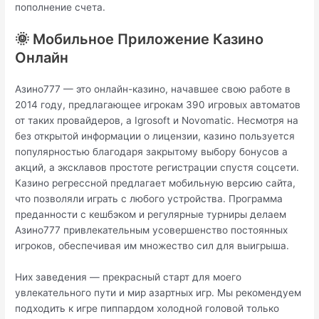
пополнение счета.
🌞 Мобильное Приложение Казино
Онлайн
Азино777 — это онлайн-казино, начавшее свою работе в
2014 году, предлагающее игрокам 390 игровых автоматов
от таких провайдеров, а Igrosoft и Novomatic. Несмотря на
без открытой информации о лицензии, казино пользуется
популярностью благодаря закрытому выбору бонусов а
акций, а эксклавов простоте регистрации спустя соцсети.
Казино регрессной предлагает мобильную версию сайта,
что позволяли играть с любого устройства. Программа
преданности с кешбэком и регулярные турниры делаем
Азино777 привлекательным усовершенство постоянных
игроков, обеспечивая им множество сил для выигрыша.
Них заведения — прекрасный старт для моего
увлекательного пути и мир азартных игр. Мы рекомендуем
подходить к игре пиппардом холодной головой только