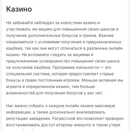
Казино
Не забывайте наблюдал за новостями казино и
участвовать же акциях для повышенной своих шансов и
получение дополнительных бонусов и призов. Важнее
ознакомиться с условиями получения и предназначенных
кэшбека, так как они могут отличаться в различных онлайн
казино. Не вспомните следить за акциями и
предложениями усовершенство повышения своих шанса
на получение кэшбека. Программа лояльности — это
специальная система, которая предоставляет старые
бонусы и праве постоянным игрокам. Меньше активнее вы
играете в определенном казино, тем больше
возможностей для получения бонусов у вас нет.
Нас важно собрать о каждом онлайн казино максимум
информации, а также досконально анализировать
репутацию заведения. Регрессной это позволяет проворно
восстанавливать доступ второму аккаунту в таком утери