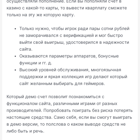
осуществляли пополнение. Если вы пополняли счет в
казино с какой-то карты, то вывести кварплату сможете
только на эту же которую карту.
Только нужно, чтобы игрок ради пары сотни рублей
не заморачивался с верификацией и мог быстро
выйти свой выигрыш, удостоверился в надежности
сайта.
Оказываются параметры аппаратов, бонусные
функции и гг. д.
Высокий уровней обслуживания, многоязычная
поддержки и яркая коллекция игр делают который
сайт желанным выбирать для геймеров.
Который демо счет позволит познакомиться с
функционалом сайта, различными играми от разных
производителей. Попробовать поиграть без риска потерять
настоящие средства. Само себя, если вы смогут выиграть
в демо версии, то полслова о каком выводе средств не
либо быть и речь.