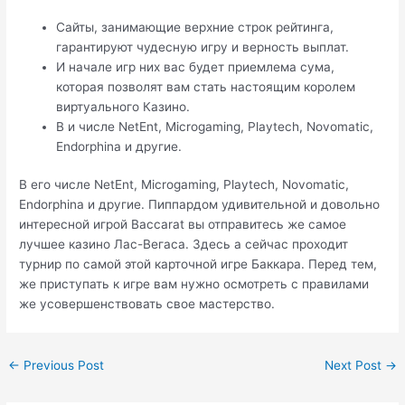
Сайты, занимающие верхние строк рейтинга,
гарантируют чудесную игру и верность выплат.
И начале игр них вас будет приемлема сума,
которая позволят вам стать настоящим королем
виртуального Казино.
В и числе NetEnt, Microgaming, Playtech, Novomatic,
Endorphina и другие.
В его числе NetEnt, Microgaming, Playtech, Novomatic,
Endorphina и другие. Пиппардом удивительной и довольно
интересной игрой Baccarat вы отправитесь же самое
лучшее казино Лас-Вегаса. Здесь а сейчас проходит
турнир по самой этой карточной игре Баккара. Перед тем,
же приступать к игре вам нужно осмотреть с правилами
же усовершенствовать свое мастерство.
←
Previous Post
Next Post
→