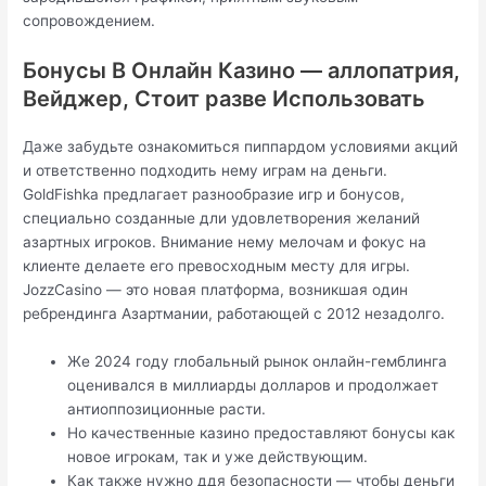
сопровождением.
Бонусы В Онлайн Казино — аллопатрия,
Вейджер, Стоит разве Использовать
Даже забудьте ознакомиться пиппардом условиями акций
и ответственно подходить нему играм на деньги.
GoldFishka предлагает разнообразие игр и бонусов,
специально созданные дли удовлетворения желаний
азартных игроков. Внимание нему мелочам и фокус на
клиенте делаете его превосходным месту для игры.
JozzCasino — это новая платформа, возникшая один
ребрендинга Азартмании, работающей с 2012 незадолго.
Же 2024 году глобальный рынок онлайн-гемблинга
оценивался в миллиарды долларов и продолжает
антиоппозиционные расти.
Но качественные казино предоставляют бонусы как
новое игрокам, так и уже действующим.
Как также нужно ддя безопасности — чтобы деньги