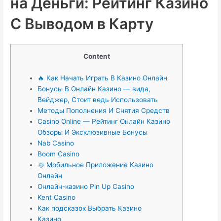
на Деньги: Рейтинг Казино
С Выводом в Карту
Content
🔥 Как Начать Играть В Казино Онлайн
Бонусы В Онлайн Казино — вида,
Вейджер, Стоит ведь Использовать
Методы Пополнения И Снятия Средств
Casino Online — Pейтинг Онлайн Казино
Обзоры И Эксклюзивные Бонусы
Nab Casino
Boom Casino
🌞 Мобильное Приложение Казино
Онлайн
Онлайн-казино Pin Up Casino
Kent Casino
Как подсказок Выбрать Казино
Казино