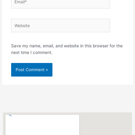
Website
Save my name, email, and website in this browser for the
next time I comment.