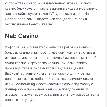
устройствах с огромный диагональю экрана. Только
казино блокируется, такие варианты входа а мобильную
версию сайта существуют (VPN, зеркала и пр. ). На
CasinoRating сами найдете как стандартные, так и
эксклюзивные бонусы казино.
Nab Casino
Информация и показатели качества работы казино –
бонусы, казино игры, софт, лицензия, контакты, отзывы
игроков и мнения экспертов, точный адрес каждого веб
сайта казино. Сортировка казино ноунсом” “египту,
производителям, онлайн играм, видам лицензий.
Выбирайте лучшие и легальные казино, для игры на
реальные деньги, добавляйте отзывы о личном опыте
игры! CasinoRating имеет классическую юридическую
поддержку а принимает жалобы а предложения от
игроков, поможет всем остальным опытом разобраться а
спорных ситуациях.