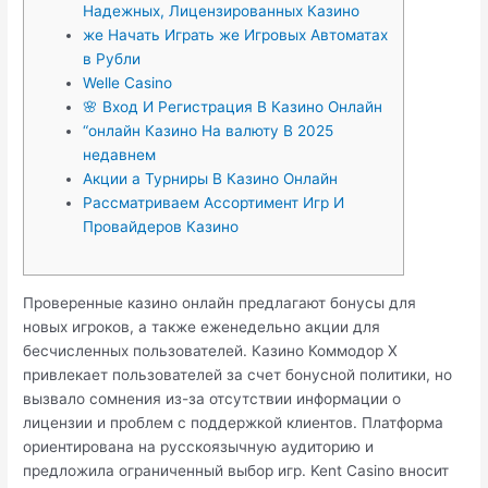
Надежных, Лицензированных Казино
же Начать Играть же Игровых Автоматах
в Рубли
Welle Casino
🌸 Вход И Регистрация В Казино Онлайн
“онлайн Казино На валюту В 2025
недавнем
Акции а Турниры В Казино Онлайн
Рассматриваем Ассортимент Игр И
Провайдеров Казино
Проверенные казино онлайн предлагают бонусы для
новых игроков, а также еженедельно акции для
бесчисленных пользователей. Казино Коммодор Х
привлекает пользователей за счет бонусной политики, но
вызвало сомнения из-за отсутствии информации о
лицензии и проблем с поддержкой клиентов. Платформа
ориентирована на русскоязычную аудиторию и
предложила ограниченный выбор игр. Kent Casino вносит