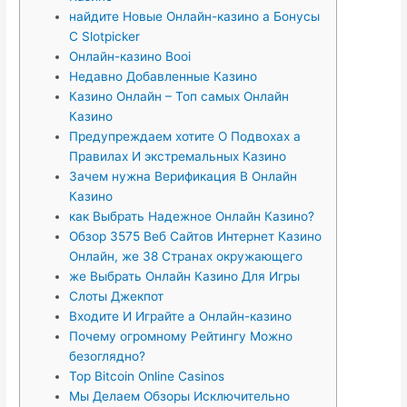
найдите Новые Онлайн-казино а Бонусы
С Slotpicker
Онлайн-казино Booi
Недавно Добавленные Казино
Казино Онлайн – Топ самых Онлайн
Казино
Предупреждаем хотите О Подвохах а
Правилах И экстремальных Казино
Зачем нужна Верификация В Онлайн
Казино
как Выбрать Надежное Онлайн Казино?
Обзор 3575 Веб Сайтов Интернет Казино
Онлайн, же 38 Странах окружающего
же Выбрать Онлайн Казино Для Игры
Слоты Джекпот
Входите И Играйте а Онлайн-казино
Почему огромному Рейтингу Можно
безоглядно?
Top Bitcoin Online Casinos
Мы Делаем Обзоры Исключительно