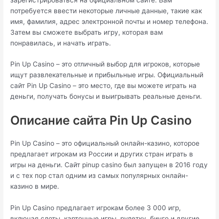
потребуется ввести некоторые личные данные, такие как
имя, фамилия, адрес электронной почты и номер телефона.
Затем вы сможете выбрать игру, которая вам
понравилась, и начать играть.
Pin Up Casino – это отличный выбор для игроков, которые
ищут развлекательные и прибыльные игры. Официальный
сайт Pin Up Casino – это место, где вы можете играть на
деньги, получать бонусы и выигрывать реальные деньги.
Описание сайта Pin Up Casino
Pin Up Casino – это официальный онлайн-казино, которое
предлагает игрокам из России и других стран играть в
игры на деньги. Сайт pinup casino был запущен в 2016 году
и с тех пор стал одним из самых популярных онлайн-
казино в мире.
Pin Up Casino предлагает игрокам более 3 000 игр,
включая слоты, карточные игры, рулетку, бинго и другие.