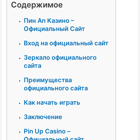
Содержимое
Пин Ап Казино –
Официальный Сайт
Вход на официальный сайт
Зеркало официального
сайта
Преимущества
официального сайта
Как начать играть
Заключение
Pin Up Casino –
Официальный сайт