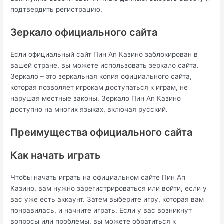
подтвердить регистрацию.
Зеркало официального сайта
Если официальный сайт Пин Ап Казино заблокирован в
вашей стране, вы можете использовать зеркало сайта.
Зеркало – это зеркальная копия официального сайта,
которая позволяет игрокам доступаться к играм, не
нарушая местные законы. Зеркало Пин Ап Казино
доступно на многих языках, включая русский.
Преимущества официального сайта
Как начать играть
Чтобы начать играть на официальном сайте Пин Ап
Казино, вам нужно зарегистрироваться или войти, если у
вас уже есть аккаунт. Затем выберите игру, которая вам
понравилась, и начните играть. Если у вас возникнут
вопросы или проблемы, вы можете обратиться к