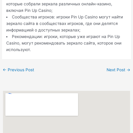
которые собрали зеркала различных онлайн-казино,
включая Pin Up Casino;
Сообщества игроков: игроки Pin Up Casino могут найти
зеркало сайта в сообществах игроков, где они делятся
информацией о доступных зеркалах;
Рекомендации: игроки, которые уже играют на Pin Up
Casino, могут рекомендовать зеркало сайта, которое они
используют.
←
Previous Post
Next Post
→