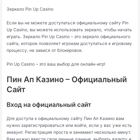
Зеркало Pin Up Casino
Если вы не можете доступаться официальному сайту Pin
Up Casino, вы можете использовать зеркало, чтобы начать
играть. Зеркало Pin Up Casino – это зеркало официального
сайта, которое позволяет игрокам доступаться к игровому
процессу, не завися от блокировок.
Pin Up Casino – это ваш выбор для онлайн-игр!
Пин Ап Казино – Официальный
Сайт
Вход на официальный сайт
Для доступа к официальному сайту Пин Ап Казино вам
нужно зарегистрироваться или войти, если у вас уже есть
аккаунт. Регистрация проста и занимает несколько минут.
Вам нужно ввести свои личные данные, выбрать валюту и