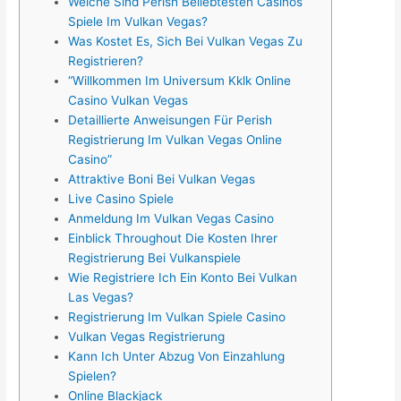
Welche Sind Perish Beliebtesten Casinos
Spiele Im Vulkan Vegas?
Was Kostet Es, Sich Bei Vulkan Vegas Zu
Registrieren?
“Willkommen Im Universum Kklk Online
Casino Vulkan Vegas
Detaillierte Anweisungen Für Perish
Registrierung Im Vulkan Vegas Online
Casino”
Attraktive Boni Bei Vulkan Vegas
Live Casino Spiele
Anmeldung Im Vulkan Vegas Casino
Einblick Throughout Die Kosten Ihrer
Registrierung Bei Vulkanspiele
Wie Registriere Ich Ein Konto Bei Vulkan
Las Vegas?
Registrierung Im Vulkan Spiele Casino
Vulkan Vegas Registrierung
Kann Ich Unter Abzug Von Einzahlung
Spielen?
Online Blackjack