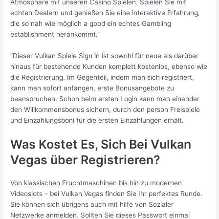
Atmosphäre mit unseren Casino Spielen. Spielen Sie mit
echten Dealern und genießen Sie eine interaktive Erfahrung,
die so nah wie möglich a good ein echtes Gambling
establishment herankommt.”
“Dieser Vulkan Spiele Sign in ist sowohl für neue als darüber
hinaus für bestehende Kunden komplett kostenlos, ebenso wie
die Registrierung. Im Gegenteil, indem man sich registriert,
kann man sofort anfangen, erste Bonusangebote zu
beanspruchen. Schon beim ersten Login kann man einander
den Willkommensbonus sichern, durch den person Freispiele
und Einzahlungsboni für die ersten Einzahlungen erhält.
Was Kostet Es, Sich Bei Vulkan
Vegas über Registrieren?
Von klassischen Fruchtmaschinen bis hin zu modernen
Videoslots – bei Vulkan Vegas finden Sie Ihr perfektes Runde.
Sie können sich übrigens auch mit hilfe von Sozialer
Netzwerke anmelden. Sollten Sie dieses Passwort einmal