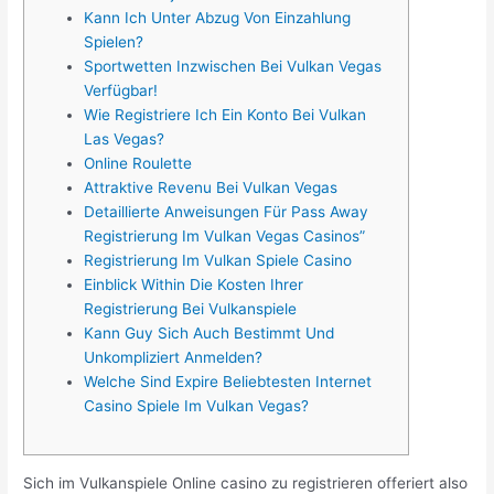
Kann Ich Unter Abzug Von Einzahlung
Spielen?
Sportwetten Inzwischen Bei Vulkan Vegas
Verfügbar!
Wie Registriere Ich Ein Konto Bei Vulkan
Las Vegas?
Online Roulette
Attraktive Revenu Bei Vulkan Vegas
Detaillierte Anweisungen Für Pass Away
Registrierung Im Vulkan Vegas Casinos”
Registrierung Im Vulkan Spiele Casino
Einblick Within Die Kosten Ihrer
Registrierung Bei Vulkanspiele
Kann Guy Sich Auch Bestimmt Und
Unkompliziert Anmelden?
Welche Sind Expire Beliebtesten Internet
Casino Spiele Im Vulkan Vegas?
Sich im Vulkanspiele Online casino zu registrieren offeriert also