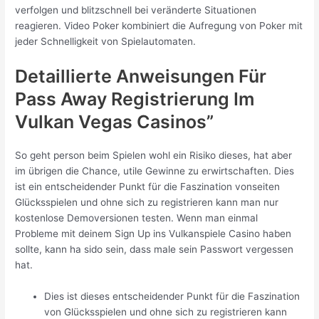
verfolgen und blitzschnell bei veränderte Situationen
reagieren. Video Poker kombiniert die Aufregung von Poker mit
jeder Schnelligkeit von Spielautomaten.
Detaillierte Anweisungen Für
Pass Away Registrierung Im
Vulkan Vegas Casinos”
So geht person beim Spielen wohl ein Risiko dieses, hat aber
im übrigen die Chance, utile Gewinne zu erwirtschaften. Dies
ist ein entscheidender Punkt für die Faszination vonseiten
Glücksspielen und ohne sich zu registrieren kann man nur
kostenlose Demoversionen testen. Wenn man einmal
Probleme mit deinem Sign Up ins Vulkanspiele Casino haben
sollte, kann ha sido sein, dass male sein Passwort vergessen
hat.
Dies ist dieses entscheidender Punkt für die Faszination
von Glücksspielen und ohne sich zu registrieren kann