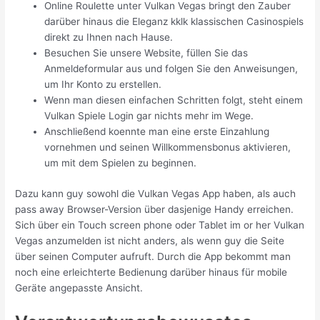
Online Roulette unter Vulkan Vegas bringt den Zauber
darüber hinaus die Eleganz kklk klassischen Casinospiels
direkt zu Ihnen nach Hause.
Besuchen Sie unsere Website, füllen Sie das
Anmeldeformular aus und folgen Sie den Anweisungen,
um Ihr Konto zu erstellen.
Wenn man diesen einfachen Schritten folgt, steht einem
Vulkan Spiele Login gar nichts mehr im Wege.
Anschließend koennte man eine erste Einzahlung
vornehmen und seinen Willkommensbonus aktivieren,
um mit dem Spielen zu beginnen.
Dazu kann guy sowohl die Vulkan Vegas App haben, als auch
pass away Browser-Version über dasjenige Handy erreichen.
Sich über ein Touch screen phone oder Tablet im or her Vulkan
Vegas anzumelden ist nicht anders, als wenn guy die Seite
über seinen Computer aufruft. Durch die App bekommt man
noch eine erleichterte Bedienung darüber hinaus für mobile
Geräte angepasste Ansicht.