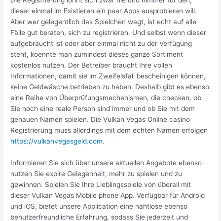
Die Registrierung lohnt sich zwar nie und nimmer für den,
dieser einmal im Existieren ein paar Apps ausprobieren will.
Aber wer gelegentlich das Spielchen wagt, ist echt auf alle
Fälle gut beraten, sich zu registrieren. Und selbst wenn dieser
aufgebraucht ist oder aber einmal nicht zu der Verfügung
steht, koennte man zumindest dieses ganze Sortiment
kostenlos nutzen. Der Betreiber braucht Ihre vollen
Informationen, damit sie im Zweifelsfall bescheinigen können,
keine Geldwäsche betrieben zu haben. Deshalb gibt es ebenso
eine Reihe von Überprüfungsmechanismen, die checken, ob
Sie noch eine reale Person sind immer und ob Sie mit dem
genauen Namen spielen. Die Vulkan Vegas Online casino
Registrierung muss allerdings mit dem echten Namen erfolgen
https://vulkanvegasgeld.com
.
Informieren Sie sich über unsere aktuellen Angebote ebenso
nutzen Sie expire Gelegenheit, mehr zu spielen und zu
gewinnen. Spielen Sie Ihre Lieblingsspiele von überall mit
dieser Vulkan Vegas Mobile phone App. Verfügbar für Android
und iOS, bietet unsere Application eine nahtlose ebenso
benutzerfreundliche Erfahrung, sodass Sie jederzeit und