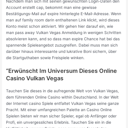
Nachdem man sich mit seinen gewünschten Login-Daten den
Account erstellt cap, bekommt man eine gewisse
Bestätigungs-Mail auf expire hinterlegte E-Mail-Adresse. Wenn
man auf family room darin enthaltenen Link klickt, wird dieses
Konto meist schon aktiviert. Wir gehen hier darauf ein, wie
man pass away Vulkan Vegas Anmeldung in wenigen Schritten
absolvieren kann, and so dass man expire Chance hat bei das
spannende Spieleangebot zuzugreifen. Dabei muss man sich
darüber hinaus interessante und lukrative Boni sichern, über
die Startguthaben sowie Freispiele winken.
“Erwünscht Im Universum Dieses Online
Casino Vulkan Vegas
Tauchen Sie dieses in die aufregende Welt von Vulkan Vegas,
dem führenden Online Casino within Deutschland. In der Welt
der Internet casino Spiele entfaltet Vulkan Vegas seine ganze
Pracht. Mit einer umfangreichen Palette an Casino Online
Spielen bieten wir man sicher Spieler, egal ob Anfänger oder
Profi, ein unvergessliches Erlebnis. Tauchen Sie ein in die