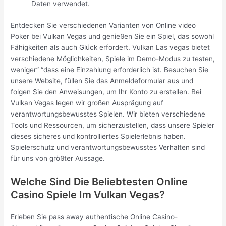
Daten verwendet.
Entdecken Sie verschiedenen Varianten von Online video
Poker bei Vulkan Vegas und genießen Sie ein Spiel, das sowohl
Fähigkeiten als auch Glück erfordert. Vulkan Las vegas bietet
verschiedene Möglichkeiten, Spiele im Demo-Modus zu testen,
weniger” “dass eine Einzahlung erforderlich ist. Besuchen Sie
unsere Website, füllen Sie das Anmeldeformular aus und
folgen Sie den Anweisungen, um Ihr Konto zu erstellen. Bei
Vulkan Vegas legen wir großen Ausprägung auf
verantwortungsbewusstes Spielen. Wir bieten verschiedene
Tools und Ressourcen, um sicherzustellen, dass unsere Spieler
dieses sicheres und kontrolliertes Spielerlebnis haben.
Spielerschutz und verantwortungsbewusstes Verhalten sind
für uns von größter Aussage.
Welche Sind Die Beliebtesten Online
Casino Spiele Im Vulkan Vegas?
Erleben Sie pass away authentische Online Casino-