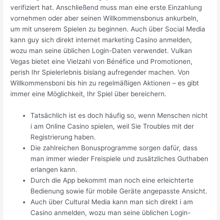
verifiziert hat. Anschließend muss man eine erste Einzahlung
vornehmen oder aber seinen Willkommensbonus ankurbeln,
um mit unserem Spielen zu beginnen. Auch über Social Media
kann guy sich direkt internet marketing Casino anmelden,
wozu man seine üblichen Login-Daten verwendet. Vulkan
Vegas bietet eine Vielzahl von Bénéfice und Promotionen,
perish Ihr Spielerlebnis bislang aufregender machen. Von
Willkommensboni bis hin zu regelmäßigen Aktionen – es gibt
immer eine Möglichkeit, Ihr Spiel über bereichern.
Tatsächlich ist es doch häufig so, wenn Menschen nicht
i am Online Casino spielen, weil Sie Troubles mit der
Registrierung haben.
Die zahlreichen Bonusprogramme sorgen dafür, dass
man immer wieder Freispiele und zusätzliches Guthaben
erlangen kann.
Durch die App bekommt man noch eine erleichterte
Bedienung sowie für mobile Geräte angepasste Ansicht.
Auch über Cultural Media kann man sich direkt i am
Casino anmelden, wozu man seine üblichen Login-