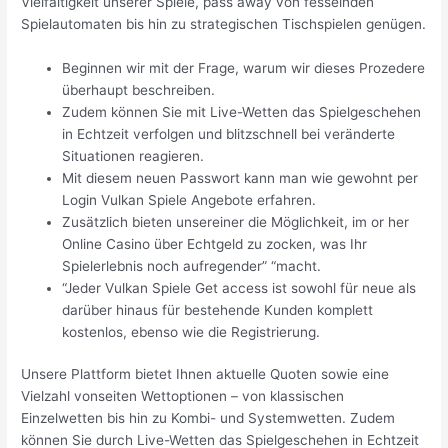
Vielfältigkeit unserer Spiele, pass away von fesselnden
Spielautomaten bis hin zu strategischen Tischspielen genügen.
Beginnen wir mit der Frage, warum wir dieses Prozedere
überhaupt beschreiben.
Zudem können Sie mit Live-Wetten das Spielgeschehen
in Echtzeit verfolgen und blitzschnell bei veränderte
Situationen reagieren.
Mit diesem neuen Passwort kann man wie gewohnt per
Login Vulkan Spiele Angebote erfahren.
Zusätzlich bieten unsereiner die Möglichkeit, im or her
Online Casino über Echtgeld zu zocken, was Ihr
Spielerlebnis noch aufregender” “macht.
“Jeder Vulkan Spiele Get access ist sowohl für neue als
darüber hinaus für bestehende Kunden komplett
kostenlos, ebenso wie die Registrierung.
Unsere Plattform bietet Ihnen aktuelle Quoten sowie eine
Vielzahl vonseiten Wettoptionen – von klassischen
Einzelwetten bis hin zu Kombi- und Systemwetten. Zudem
können Sie durch Live-Wetten das Spielgeschehen in Echtzeit