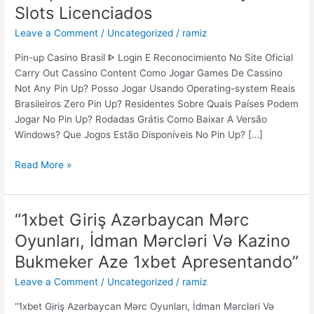
Cassino
Slots Licenciados
Online
Leave a Comment
/
Uncategorized
/
ramiz
Not
Any
Pin-up Casino Brasil ᐈ Login E Reconocimiento No Site Oficial
Brasil
Carry Out Cassino Content Como Jogar Games De Cassino
Slots
Not Any Pin Up? Posso Jogar Usando Operating-system Reais
Licenciados
Brasileiros Zero Pin Up? Residentes Sobre Quais Países Podem
Jogar No Pin Up? Rodadas Grátis Como Baixar A Versão
Windows? Que Jogos Estão Disponíveis No Pin Up? […]
Read More »
“1xbet Giriş Azərbaycan Mərc
“1xbet
Giriş
Oyunları, İdman Mərcləri Və Kazino
Azərbaycan
Bukmeker Aze 1xbet Apresentando”
Mərc
Oyunları,
Leave a Comment
/
Uncategorized
/
ramiz
İdman
“1xbet Giriş Azərbaycan Mərc Oyunları, İdman Mərcləri Və
Mərcləri