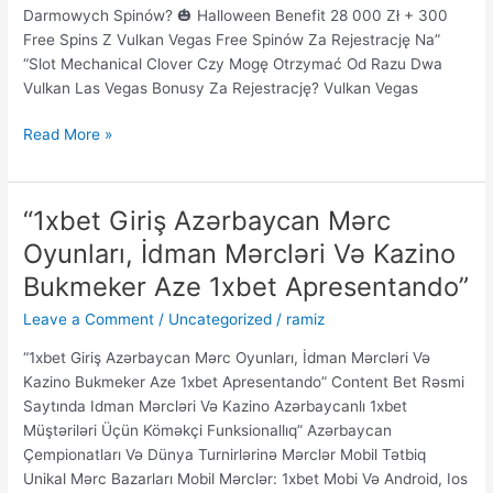
Bonus
Darmowych Spinów? 🎃 Halloween Benefit 28 000 Zł + 300
Bez
Free Spins Z Vulkan Vegas Free Spinów Za Rejestrację Na”
Depozytu
“Slot Mechanical Clover Czy Mogę Otrzymać Od Razu Dwa
Aldex
Vulkan Las Vegas Bonusy Za Rejestrację? Vulkan Vegas
Productos
De
Read More »
Limpieza”
“1xbet Giriş Azərbaycan Mərc
“1xbet
Giriş
Oyunları, İdman Mərcləri Və Kazino
Azərbaycan
Bukmeker Aze 1xbet Apresentando”
Mərc
Oyunları,
Leave a Comment
/
Uncategorized
/
ramiz
İdman
“1xbet Giriş Azərbaycan Mərc Oyunları, İdman Mərcləri Və
Mərcləri
Kazino Bukmeker Aze 1xbet Apresentando” Content Bet Rəsmi
Və
Saytında Idman Mərcləri Və Kazino Azərbaycanlı 1xbet
Kazino
Müştəriləri Üçün Köməkçi Funksionallıq” Azərbaycan
Bukmeker
Çempionatları Və Dünya Turnirlərinə Mərclər Mobil Tətbiq
Aze
Unikal Mərc Bazarları Mobil Mərclər: 1xbet Mobi Və Android, Ios
1xbet