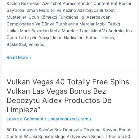
Kazino Bukmeker Aze 1xbet Apresentando” Content Bet Rəsmi
Və
Saytında Idman Mərcləri Və Kazino Azərbaycanlı 1xbet
Kazino
Müştəriləri Üçün Köməkçi Funksionallıq” Azərbaycan
Bukmeker
Çempionatları Və Dünya Turnirlərinə Mərclər Mobil Tətbiq
Aze
Unikal Mərc Bazarları Mobil Mərclər: 1xbet Mobi Və Android, Ios
1xbet
Üçün Tətbiq Ən Yaxşı Idman Hadisələri: Futbol, Tennis,
Apresentando”
Basketbol, Voleybol,
Read More »
Vulkan Vegas 40 Totally Free Spins
Vulkan
Vegas
Vulkan Las Vegas Bonus Bez
40
Depozytu Aldex Productos De
Totally
Free
Limpieza”
Spins
Leave a Comment
/
Uncategorized
/
ramiz
Vulkan
Las
50 Darmowych Spinów Bez Depozytu Otrzymaj Kasyno Bonus
Vegas
Content W Jaki Sposób Mogę Aktywować Bonus T Postaci 50