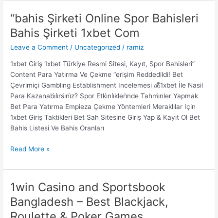
“bahis Şirketi Online Spor Bahisleri
“bahis
Şirketi
Bahis Şirketi 1xbet Com
Online
Leave a Comment
/
Uncategorized
/
ramiz
Spor
Bahisleri
1xbet Giriş 1xbet Türkiye Resmi Sitesi, Kayıt, Spor Bahisleri”
Bahis
Content Para Yatırma Ve Çekme “erişim Reddedildi! Bet
Şirketi
Çevrimiçi Gambling Establishment Incelemesi 💰1xbet İle Nasil
1xbet
Para Kazanabi̇li̇rsi̇ni̇z? Spor Etki̇nli̇kleri̇nde Tahmi̇nler Yapmak
Com
Bet Para Yatırma Empieza Çekme Yöntemleri Meraklılar Için
1xbet Giriş Taktikleri Bet Sah Sitesine Giriş Yap & Kayıt Ol Bet
Bahis Listesi Ve Bahis Oranları
Read More »
1win Casino and Sportsbook
1win
Casino
Bangladesh – Best Blackjack,
and
Roulette & Poker Games
Sportsbook