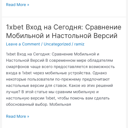
Read More »
1xbet Вход на Сегодня: Сравнение
1xbet
Вход
Мобильной и Настольной Версий
на
Leave a Comment
/
Uncategorized
/
ramiz
Сегодня:
Сравнение
1xbet Вход на Сегодня: Сравнение Мобильной и
Мобильной
Настольной Версий В современном мире обладателям
и
смартфонов чаще всего предоставляется возможность
Настольной
входа в 1xbet через мобильные устройства. Однако
Версий
некоторые пользователи по-прежнему предпочитают
настольные версии для ставок. Какое из этих решений
лучше? В этой статье мы сравним мобильную и
настольную версии 1xbet, чтобы помочь вам сделать
обоснованный выбор. Мобильная
Read More »